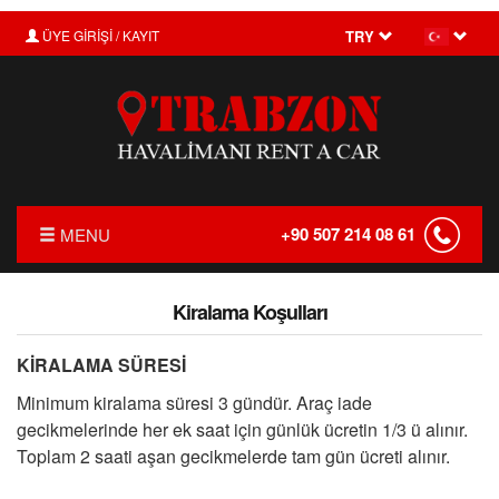
ÜYE GİRİŞİ / KAYIT
TRY
+90 507 214 08 61
MENU
ANASAYFA
Kiralama Koşulları
HAKKIMIZDA
KİRALAMA SÜRESİ
FİYAT LİSTESİ
Minimum kiralama süresi 3 gündür. Araç iade
TRANSFER
gecikmelerinde her ek saat için günlük ücretin 1/3 ü alınır.
Toplam 2 saati aşan gecikmelerde tam gün ücreti alınır.
KIRALAMA KOŞULLARI
ŞOFÖRLÜ ARAÇ KIRALAMA