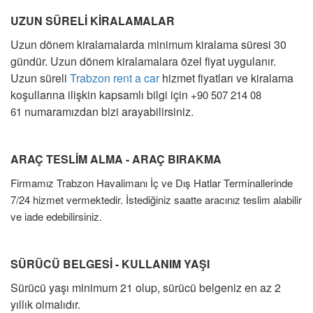
UZUN SÜRELİ KİRALAMALAR
S.S.S.
Uzun dönem kiralamalarda minimum kiralama süresi 30
İLETİŞİM
gündür. Uzun dönem kiralamalara özel fiyat uygulanır.
Uzun süreli
Trabzon rent a car
hizmet fiyatları ve kiralama
koşullarına ilişkin kapsamlı bilgi için
+90 507 214 08
numaramızdan bizi arayabilirsiniz.
61
ARAÇ TESLİM ALMA - ARAÇ BIRAKMA
Firmamız Trabzon Havalimanı İç ve Dış Hatlar Terminallerinde
7/24 hizmet vermektedir. İstediğiniz saatte aracınız teslim alabilir
ve iade edebilirsiniz.
SÜRÜCÜ BELGESİ - KULLANIM YAŞI
Sürücü yaşı minimum 21 olup, sürücü belgeniz en az 2
yıllık olmalıdır.