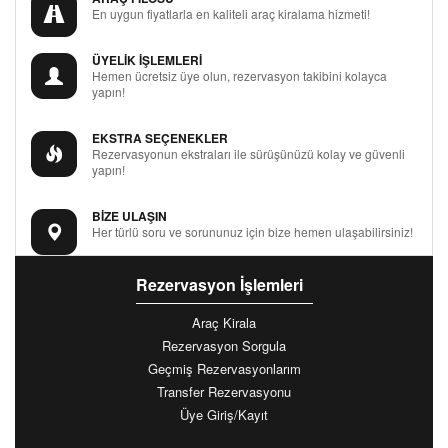
En uygun fiyatlarla en kaliteli araç kiralama hizmeti!
ÜYELİK İŞLEMLERİ
Hemen ücretsiz üye olun, rezervasyon takibini kolayca
yapın!
EKSTRA SEÇENEKLER
Rezervasyonun ekstraları ile sürüşünüzü kolay ve güvenli
yapın!
BİZE ULAŞIN
Her türlü soru ve sorununuz için bize hemen ulaşabilirsiniz!
Rezervasyon İşlemleri
Araç Kirala
Rezervasyon Sorgula
Geçmiş Rezervasyonlarım
Transfer Rezervasyonu
Üye Giriş/Kayıt