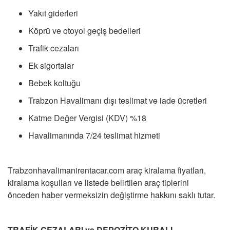
Yakıt giderleri
Köprü ve otoyol geçiş bedelleri
Trafik cezaları
Ek sigortalar
Bebek koltuğu
Trabzon Havalimanı dışı teslimat ve iade ücretleri
Katme Değer Vergisi (KDV) %18
Havalimanında 7/24 teslimat hizmeti
Trabzonhavalimanirentacar.com araç kiralama fiyatları,
kiralama koşulları ve listede belirtilen araç tiplerini
önceden haber vermeksizin değiştirme hakkını saklı tutar.
TRAFİK CEZALARI ve DEPOZİTO KURALI